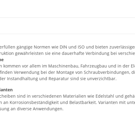
ie erfüllen gängige Normen wie DIN und ISO und bieten zuverlässig
ruktion gewährleisten sie eine dauerhafte Verbindung bei versc
he
n kommen vor allem im Maschinenbau, Fahrzeugbau und in der Ele
 finden Verwendung bei der Montage von Schraubverbindungen, di
 der Instandhaltung und Reparatur sind sie unverzichtbar.
rianten
eiben sind in verschiedenen Materialien wie Edelstahl und gehärt
 an Korrosionsbeständigkeit und Belastbarkeit. Varianten mit un
ssung an diverse Anwendungen.