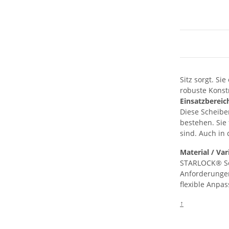
Sitz sorgt. S
robuste Konst
Einsatzbereic
Diese Scheibe
bestehen. Sie
sind. Auch in
Material / Va
STARLOCK® Sch
Anforderungen
flexible Anpa
↑