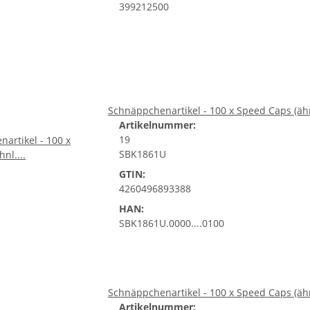
399212500
Schnäppchenartikel - 100 x Speed Caps (ähn
Artikelnummer:
19
SBK1861U
GTIN:
4260496893388
HAN:
SBK1861U.0000....0100
Schnäppchenartikel - 100 x Speed Caps (ähn
Artikelnummer: