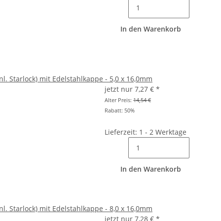
In den Warenkorb
l. Starlock) mit Edelstahlkappe - 5,0 x 16,0mm
jetzt nur
7,27 €
*
Alter Preis:
14,54 €
Rabatt:
50%
Lieferzeit: 1 - 2 Werktage
In den Warenkorb
l. Starlock) mit Edelstahlkappe - 8,0 x 16,0mm
jetzt nur
7,28 €
*