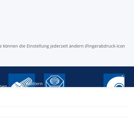
ie können die Einstellung jederzeit ändern (Fingerabdruck-Icon
Stifte
Muttern
ben
Scheiben und Ringe