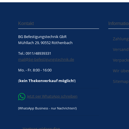
Kontakt
Informati
BG Befestigungstechnik GbR
Zahlung
Mühllach 29, 90552 Röthenbach
Versand
Tel.: 0911/48939331
mail@bg-befestigungstechnik.de
Verpack
Mo. - Fr. 8:00 - 16:00
Wir übe
(
kein Thekenverkauf möglich!
)
Sitemap
Jetzt per WhatsApp schreiben
(WhatsApp Business - nur Nachrichten!)
Vertrag widerrufen