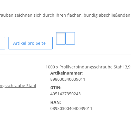
rauben zeichnen sich durch ihren flachen, bündig abschließenden K
Artikel pro Seite
1000 x Profilverbindungsschraube Stahl 3,9
Artikelnummer:
898030340039011
GTIN:
4051427350243
HAN:
089803004040039011