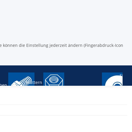
ie können die Einstellung jederzeit ändern (Fingerabdruck-Icon
Stifte
Muttern
ben
Scheiben und Ringe