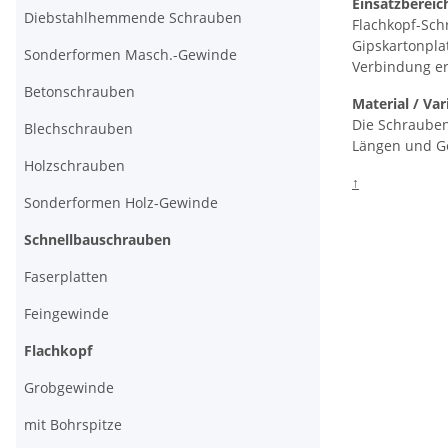
Einsatzbereic
Diebstahlhemmende Schrauben
Flachkopf-Sch
Gipskartonpla
Sonderformen Masch.-Gewinde
Verbindung er
Betonschrauben
Material / Va
Die Schrauben 
Blechschrauben
Längen und Ge
Holzschrauben
↑
Sonderformen Holz-Gewinde
Schnellbauschrauben
Faserplatten
Feingewinde
Flachkopf
Grobgewinde
mit Bohrspitze