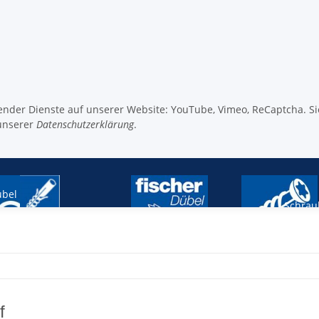
lgender Dienste auf unserer Website: YouTube, Vimeo, ReCaptcha. S
unserer
Datenschutzerklärung
.
bel
Schrau
Original SPAX
Fischer Dübel
f