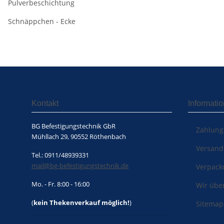
Pulverbeschichtung
Schnäppchen - Ecke
Kontakt
Informati
BG Befestigungstechnik GbR
Zahlung
Mühllach 29, 90552 Röthenbach
Versand
Tel.: 0911/48939331
mail@bg-befestigungstechnik.de
Verpack
Mo. - Fr. 8:00 - 16:00
Wir übe
(
kein Thekenverkauf möglich!
)
Sitemap