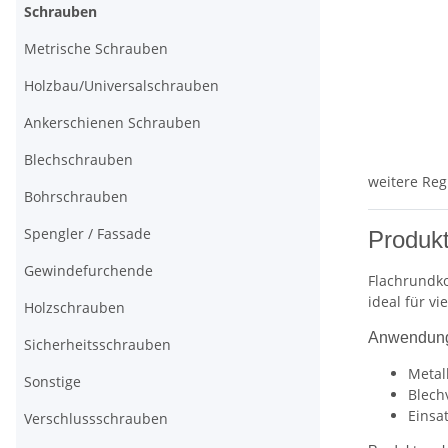
Schrauben
Metrische Schrauben
Holzbau/Universalschrauben
Ankerschienen Schrauben
Blechschrauben
weitere Reg
Bohrschrauben
Spengler / Fassade
Produkt
Gewindefurchende
Flachrundko
ideal für v
Holzschrauben
Anwendung
Sicherheitsschrauben
Metal
Sonstige
Blech
Einsa
Verschlussschrauben