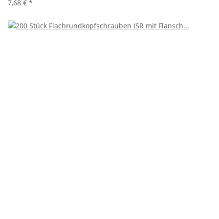
7,68 €
*