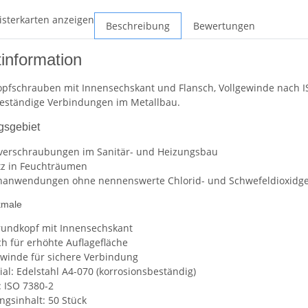
isterkarten anzeigen
Beschreibung
Bewertungen
information
pfschrauben mit Innensechskant und Flansch, Vollgewinde nach ISO
beständige Verbindungen im Metallbau.
sgebiet
verschraubungen im Sanitär- und Heizungsbau
tz in Feuchträumen
anwendungen ohne nennenswerte Chlorid- und Schwefeldioxidge
kmale
rundkopf mit Innensechskant
ch für erhöhte Auflagefläche
ewinde für sichere Verbindung
ial: Edelstahl A4-070 (korrosionsbeständig)
 ISO 7380-2
ngsinhalt: 50 Stück