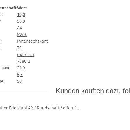
enschaft
Wert
10,0
r:
50,0
:
A4
SW 6
Innensechskant
:
70
:
metrisch
7380-2
21,9
esser:
5,5
50
ge:
Kunden kauften dazu fol