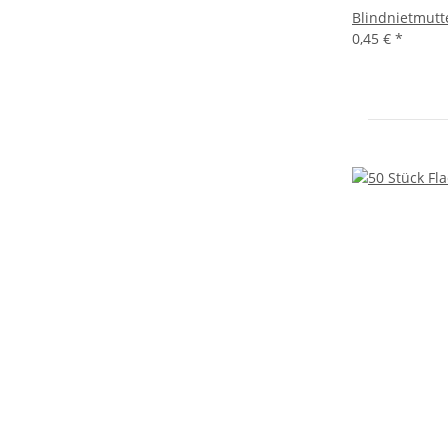
Blindnietmutte
0,45 €
*