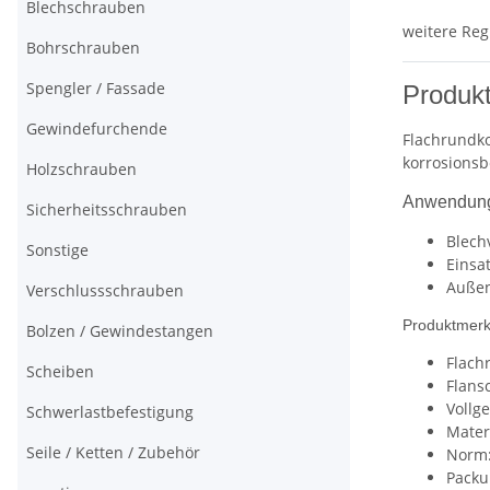
Blechschrauben
weitere Reg
Bohrschrauben
Spengler / Fassade
Produkt
Gewindefurchende
Flachrundko
korrosions
Holzschrauben
Anwendung
Sicherheitsschrauben
Blech
Sonstige
Einsa
Außen
Verschlussschrauben
Produktmer
Bolzen / Gewindestangen
Flach
Scheiben
Flans
Vollg
Schwerlastbefestigung
Mater
Seile / Ketten / Zubehör
Norm:
Packu