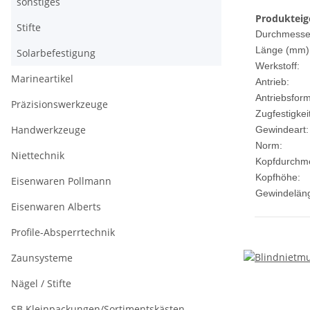
sonstiges
Produkteig
Stifte
Durchmesse
Länge (mm)
Solarbefestigung
Werkstoff:
Marineartikel
Antrieb:
Antriebsform
Präzisionswerkzeuge
Zugfestigkeit
Handwerkzeuge
Gewindeart:
Norm:
Niettechnik
Kopfdurchm
Kopfhöhe:
Eisenwaren Pollmann
Gewindelän
Eisenwaren Alberts
Profile-Absperrtechnik
Zaunsysteme
Nägel / Stifte
SB Kleinpackungen/Sortimentskästen