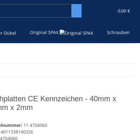
0,00 €
Original SPAX
Schrauben
hplatten CE Kennzeichen - 40mm x
mm x 2mm
kelnummer:
11 4704060
4011338140326
4704060