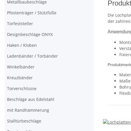
Metallbaubeschläge
Produkt
Pfostenträger / Stützfüße
Die Lochpla
der zahlrei
Torfeststeller
Anwendung
Designbeschläge ONYX
Monta
Haken / Kloben
Verst
Fixie
Ladenbänder / Torbänder
Produktmer
Winkelbänder
Materi
Kreuzbänder
Maße:
Bohru
Torverschlüsse
Flexi
Beschläge aus Edelstahl
mit Randhämmerung
Stalltürbeschläge